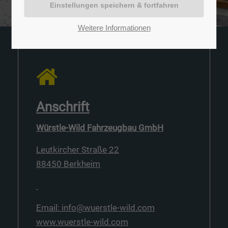
Weitere Informationen
Anschrift
Würstle-Wild Fahrzeugbau GmbH
Leutkircher Straße 22
88450 Berkheim
Email: info@wuerstle-wild.com
www.wuerstle-wild.com