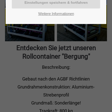
Weitere Informationen
Entdecken Sie jetzt unseren
Rollcontainer "Bergung"
Beschreibung:
Gebaut nach den AGBF Richtlinien
Grundrahmenkonstruktion: Aluminium-
Strebenprofil
Grundmaß: Sonderlänge!
Tragkraft: 800 kg